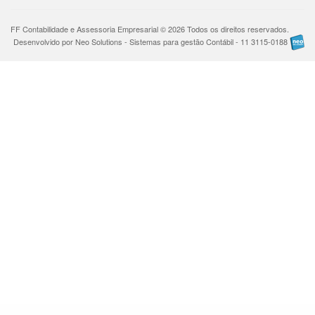
FF Contabilidade e Assessoria Empresarial © 2026 Todos os direitos reservados.
Desenvolvido por Neo Solutions - Sistemas para gestão Contábil - 11 3115-0188