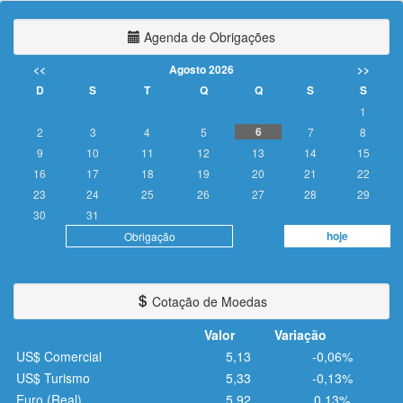
Agenda de Obrigações
<<
Agosto 2026
>>
D
S
T
Q
Q
S
S
1
6
2
3
4
5
7
8
9
10
11
12
13
14
15
16
17
18
19
20
21
22
23
24
25
26
27
28
29
30
31
hoje
Obrigação
Cotação de Moedas
Valor
Variação
US$ Comercial
5,13
-0,06%
US$ Turismo
5,33
-0,13%
Euro (Real)
5,92
0,13%