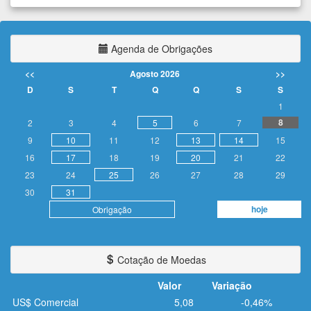
Agenda de Obrigações
<<
Agosto 2026
>>
D
S
T
Q
Q
S
S
1
8
2
3
4
5
6
7
9
10
11
12
13
14
15
16
17
18
19
20
21
22
23
24
25
26
27
28
29
30
31
hoje
Obrigação
Cotação de Moedas
Valor
Variação
US$ Comercial
5,08
-0,46%