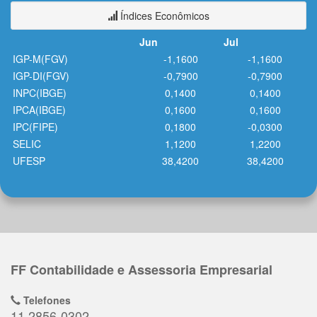
Índices Econômicos
Jun
Jul
IGP-M(FGV)
-1,1600
-1,1600
IGP-DI(FGV)
-0,7900
-0,7900
INPC(IBGE)
0,1400
0,1400
IPCA(IBGE)
0,1600
0,1600
IPC(FIPE)
0,1800
-0,0300
SELIC
1,1200
1,2200
UFESP
38,4200
38,4200
FF Contabilidade e Assessoria Empresarial
Telefones
11 2856-0302