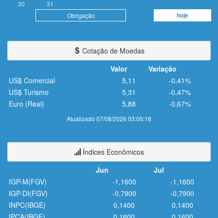
30
31
hoje
Obrigação
Cotação de Moedas
Valor
Variação
US$ Comercial
5,11
-0,41%
US$ Turismo
5,31
-0,47%
Euro (Real)
5,88
-0,67%
Atualizado 07/08/2026 03:00:16
Índices Econômicos
Jun
Jul
IGP-M(FGV)
-1,1600
-1,1600
IGP-DI(FGV)
-0,7900
-0,7900
INPC(IBGE)
0,1400
0,1400
IPCA(IBGE)
0,1600
0,1600