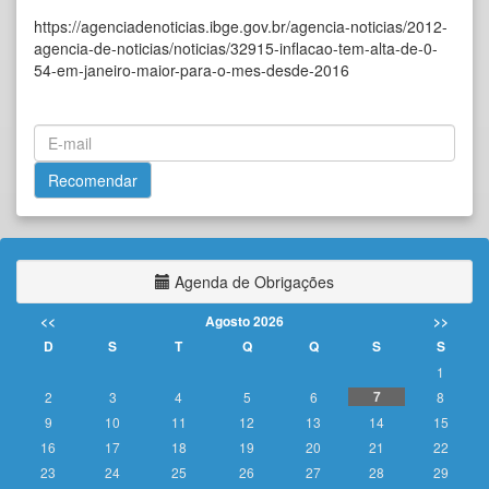
https://agenciadenoticias.ibge.gov.br/agencia-noticias/2012-
agencia-de-noticias/noticias/32915-inflacao-tem-alta-de-0-
54-em-janeiro-maior-para-o-mes-desde-2016
Agenda de Obrigações
<<
Agosto 2026
>>
D
S
T
Q
Q
S
S
1
7
2
3
4
5
6
8
9
10
11
12
13
14
15
16
17
18
19
20
21
22
23
24
25
26
27
28
29