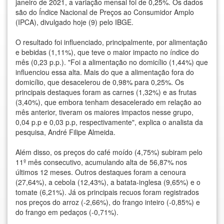
janeiro de 2021, a variação mensal foi de 0,25%. Os dados
são do Índice Nacional de Preços ao Consumidor Amplo
(IPCA), divulgado hoje (9) pelo IBGE.
O resultado foi influenciado, principalmente, por alimentação
e bebidas (1,11%), que teve o maior impacto no índice do
mês (0,23 p.p.). "Foi a alimentação no domicílio (1,44%) que
influenciou essa alta. Mais do que a alimentação fora do
domicílio, que desacelerou de 0,98% para 0,25%. Os
principais destaques foram as carnes (1,32%) e as frutas
(3,40%), que embora tenham desacelerado em relação ao
mês anterior, tiveram os maiores impactos nesse grupo,
0,04 p.p e 0,03 p.p, respectivamente", explica o analista da
pesquisa, André Filipe Almeida.
Além disso, os preços do café moído (4,75%) subiram pelo
11º mês consecutivo, acumulando alta de 56,87% nos
últimos 12 meses. Outros destaques foram a cenoura
(27,64%), a cebola (12,43%), a batata-inglesa (9,65%) e o
tomate (6,21%). Já os principais recuos foram registrados
nos preços do arroz (-2,66%), do frango inteiro (-0,85%) e
do frango em pedaços (-0,71%).